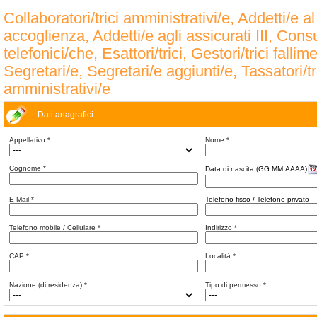
Collaboratori/trici amministrativi/e, Addetti/e al
accoglienza, Addetti/e agli assicurati III, Cons
telefonici/che, Esattori/trici, Gestori/trici fallime
Segretari/e, Segretari/e aggiunti/e, Tassatori/t
amministrativi/e
Dati anagrafici
Appellativo
*
Nome
*
Cognome
*
Data di nascita (GG.MM.AAAA)
E-Mail
*
Telefono fisso / Telefono privato
Telefono mobile / Cellulare
*
Indirizzo
*
CAP
*
Località
*
Nazione (di residenza)
*
Tipo di permesso
*