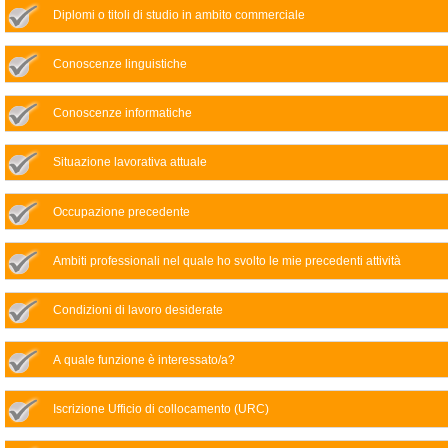
Diplomi o titoli di studio in ambito commerciale
Conoscenze linguistiche
Conoscenze informatiche
Situazione lavorativa attuale
Occupazione precedente
Ambiti professionali nel quale ho svolto le mie precedenti attività
Condizioni di lavoro desiderate
A quale funzione è interessato/a?
Iscrizione Ufficio di collocamento (URC)