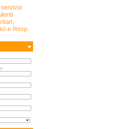
 servizio
ulenti
ntari,
rici e Resp.
*