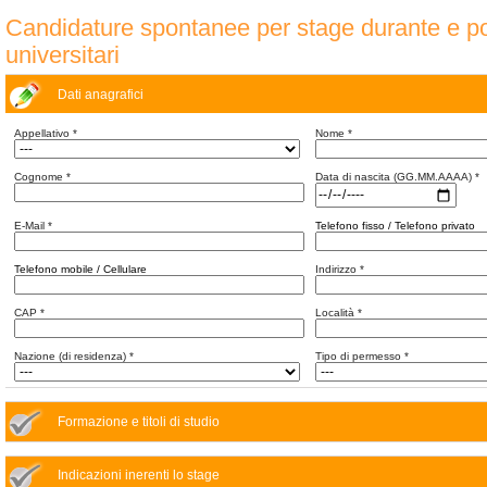
Candidature spontanee per stage durante e po
universitari
Dati anagrafici
Appellativo
*
Nome
*
Cognome
*
Data di nascita (GG.MM.AAAA)
*
E-Mail
*
Telefono fisso / Telefono privato
Telefono mobile / Cellulare
Indirizzo
*
CAP
*
Località
*
Nazione (di residenza)
*
Tipo di permesso
*
Formazione e titoli di studio
Indicazioni inerenti lo stage