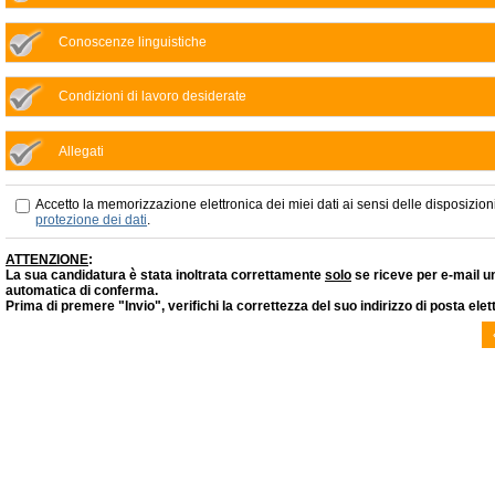
Conoscenze linguistiche
Condizioni di lavoro desiderate
Allegati
Accetto la memorizzazione elettronica dei miei dati ai sensi delle disposizioni
protezione dei dati
.
ATTENZIONE
:
La sua candidatura è stata inoltrata correttamente
solo
se riceve per e-mail 
automatica di conferma.
Prima di premere "Invio", verifichi la correttezza del suo indirizzo di posta elet