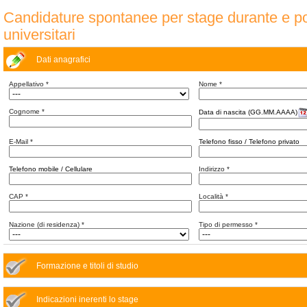
Candidature spontanee per stage durante e po
universitari
Dati anagrafici
Appellativo
*
Nome
*
Cognome
*
Data di nascita (GG.MM.AAAA)
E-Mail
*
Telefono fisso / Telefono privato
Telefono mobile / Cellulare
Indirizzo
*
CAP
*
Località
*
Nazione (di residenza)
*
Tipo di permesso
*
Formazione e titoli di studio
Indicazioni inerenti lo stage