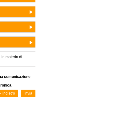
 in materia di
una comunicazione
tronica.
« indietro
Invia