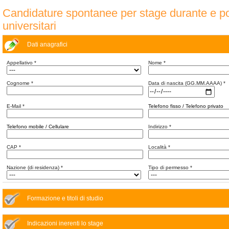
Candidature spontanee per stage durante e po
universitari
Dati anagrafici
Appellativo
*
Nome
*
Cognome
*
Data di nascita (GG.MM.AAAA)
*
E-Mail
*
Telefono fisso / Telefono privato
Telefono mobile / Cellulare
Indirizzo
*
CAP
*
Località
*
Nazione (di residenza)
*
Tipo di permesso
*
Formazione e titoli di studio
Indicazioni inerenti lo stage