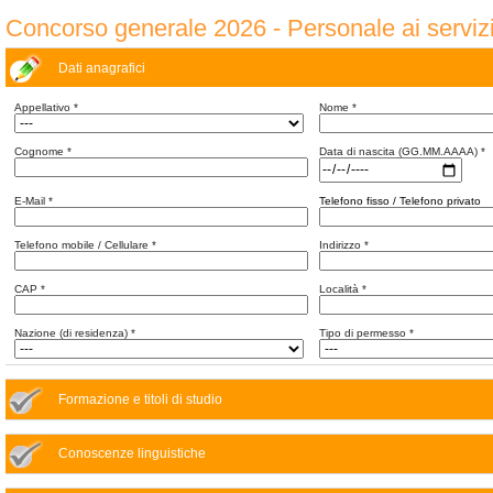
Concorso generale 2026 - Personale ai servizi
Dati anagrafici
Appellativo
*
Nome
*
Cognome
*
Data di nascita (GG.MM.AAAA)
*
E-Mail
*
Telefono fisso / Telefono privato
Telefono mobile / Cellulare
*
Indirizzo
*
CAP
*
Località
*
Nazione (di residenza)
*
Tipo di permesso
*
Formazione e titoli di studio
Conoscenze linguistiche