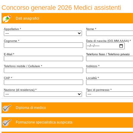
Concorso generale 2026 Medici assistenti
Dati anagrafici
Appellativo
*
Nome
*
Cognome
*
Data di nascita (GG.MM.AAAA)
*
E-Mail
*
Telefono fisso / Telefono privato
Telefono mobile / Cellulare
*
Indirizzo
*
CAP
*
Località
*
Nazione (di residenza)
*
Tipo di permesso
*
Diploma di medico
Formazione specialistica auspicata