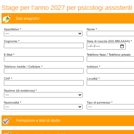
Stage per l’anno 2027 per psicologi assistenti
Dati anagrafici
Appellativo
*
Nome
*
Cognome
*
Data di nascita (GG.MM.AAAA)
*
E-Mail
*
Telefono fisso / Telefono privato
Telefono mobile / Cellulare
*
Indirizzo
*
CAP
*
Località
*
Nazione (di residenza)
*
Nazionalità
*
Tipo di permesso
*
Formazione e titoli di studio