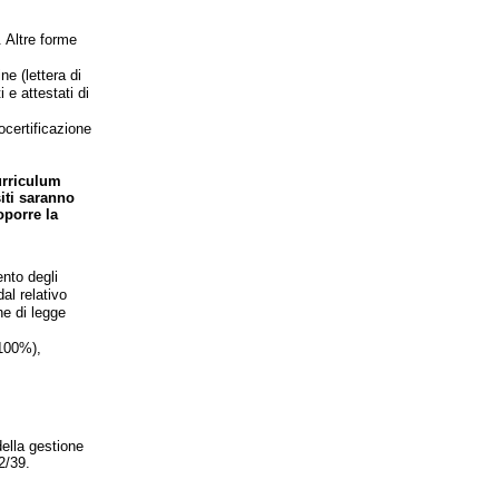
. Altre forme
ne (lettera di
 e attestati di
ocertificazione
urriculum
siti saranno
oporre la
ento degli
al relativo
e di legge
 100%),
della gestione
2/39.