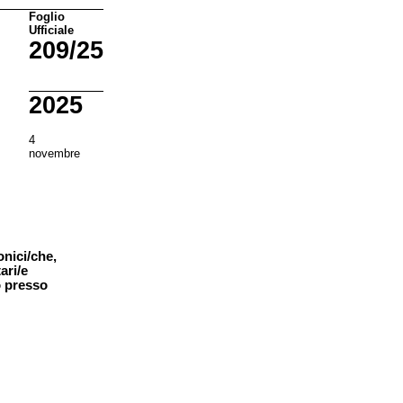
Foglio
Ufficiale
209/25
2025
4
novembre
onici/che,
tari/e
o presso