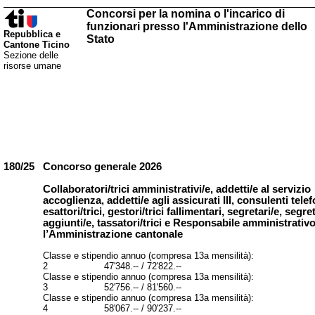
Concorsi per la nomina o l'incarico di
funzionari presso l'Amministrazione dello
Repubblica e
Stato
Cantone Ticino
Sezione delle
risorse umane
180/25
Concorso generale 2026
Collaboratori/trici amministrativi/e, addetti/e al servizio
accoglienza, addetti/e agli assicurati III, consulenti telef
esattori/trici, gestori/trici fallimentari, segretari/e, segre
aggiunti/e, tassatori/trici e Responsabile amministrativ
l’Amministrazione cantonale
Classe e stipendio annuo (compresa 13a mensilità):
2 47'348.-- / 72'822.--
Classe e stipendio annuo (compresa 13a mensilità):
3 52'756.-- / 81'560.--
Classe e stipendio annuo (compresa 13a mensilità):
4 58'067.-- / 90'237.--