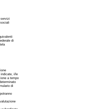
 servizi
sociali
quivalenti
federale di
tela
zione
indicate, i/le
nzione a tempo
ndeterminato
mulario di
 potranno
 valutazione