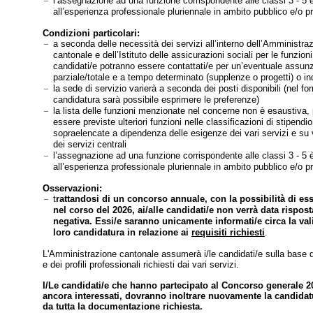
l’assegnazione ad una funzione corrispondente alle classi 3 - 5 
all’esperienza professionale pluriennale in ambito pubblico e/o pr
Condizioni particolari:
a seconda delle necessità dei servizi all’interno dell’Amministra
cantonale e dell’Istituto delle assicurazioni sociali per le funzioni 
candidati/e potranno essere contattati/e per un’eventuale assu
parziale/totale e a tempo determinato (supplenze o progetti) o i
la sede di servizio varierà a seconda dei posti disponibili (nel for
candidatura sarà possibile esprimere le preferenze)
la lista delle funzioni menzionate nel concerne non è esaustiva,
essere previste ulteriori funzioni nelle classificazioni di stipendio
sopraelencate a dipendenza delle esigenze dei vari servizi e su
dei servizi centrali
l’assegnazione ad una funzione corrispondente alle classi 3 - 5 
all’esperienza professionale pluriennale in ambito pubblico e/o pr
Osservazioni:
t
rattandosi di un concorso annuale, con la possibilità di es
nel corso del 2026, ai/alle candidati/e non verrà data rispost
negativa. Essi/e saranno unicamente informati/e circa la vali
loro candidatura in relazione ai
requisiti richiesti
.
L'Amministrazione cantonale assumerà i/le candidati/e sulla base 
e dei profili professionali richiesti dai vari servizi.
I/Le candidati/e che hanno partecipato al Concorso generale 2
ancora interessati, dovranno inoltrare nuovamente la candidat
da tutta la documentazione richiesta.