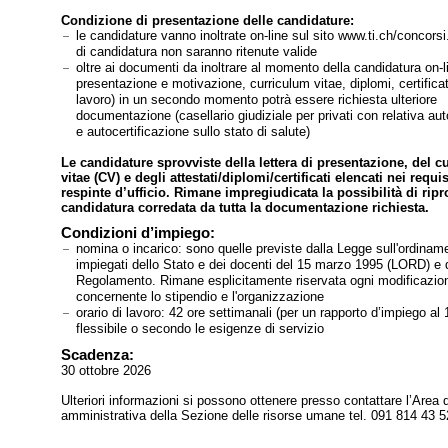
Condizione di presentazione delle candidature:
le candidature vanno inoltrate on-line sul sito www.ti.ch/concorsi
di candidatura non saranno ritenute valide
oltre ai documenti da inoltrare al momento della candidatura on-li
presentazione e motivazione, curriculum vitae, diplomi, certificati
lavoro) in un secondo momento potrà essere richiesta ulteriore
documentazione (casellario giudiziale per privati con relativa aut
e autocertificazione sullo stato di salute)
Le candidature sprovviste della lettera di presentazione, del c
vitae (CV) e degli attestati/diplomi/certificati elencati nei requi
respinte d’ufficio. Rimane impregiudicata la possibilità di ripr
candidatura corredata da tutta la documentazione richiesta.
Condizioni d’impiego:
nomina o incarico: sono quelle previste dalla Legge sull'ordinam
impiegati dello Stato e dei docenti del 15 marzo 1995 (LORD) e d
Regolamento. Rimane esplicitamente riservata ogni modificazion
concernente lo stipendio e l'organizzazione
orario di lavoro: 42 ore settimanali (per un rapporto d’impiego al
flessibile o secondo le esigenze di servizio
Scadenza:
30 ottobre 2026
Ulteriori informazioni si possono ottenere presso contattare l’Area 
amministrativa della Sezione delle risorse umane tel. 091 814 43 5