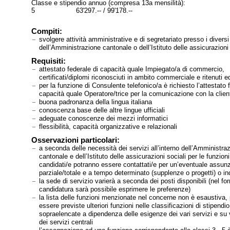
Classe e stipendio annuo (compresa 13a mensilità):
5 63'297.-- / 99'178.--
Compiti:
svolgere attività amministrative e di segretariato presso i diversi
dell’Amministrazione cantonale o dell’Istituto delle assicurazioni 
Requisiti:
attestato federale di capacità quale Impiegato/a di commercio,
certificati/diplomi riconosciuti in ambito commerciale e ritenuti e
per la funzione di Consulente telefonico/a è richiesto l’attestato 
capacità quale Operatore/trice per la comunicazione con la clien
buona padronanza della lingua italiana
conoscenza base delle altre lingue ufficiali
adeguate conoscenze dei mezzi informatici
flessibilità, capacità organizzative e relazionali
Osservazioni particolari:
a seconda delle necessità dei servizi all’interno dell’Amministra
cantonale e dell’Istituto delle assicurazioni sociali per le funzioni 
candidati/e potranno essere contattati/e per un’eventuale assu
parziale/totale e a tempo determinato (supplenze o progetti) o i
la sede di servizio varierà a seconda dei posti disponibili (nel for
candidatura sarà possibile esprimere le preferenze)
la lista delle funzioni menzionate nel concerne non è esaustiva,
essere previste ulteriori funzioni nelle classificazioni di stipendio
sopraelencate a dipendenza delle esigenze dei vari servizi e su
dei servizi centrali