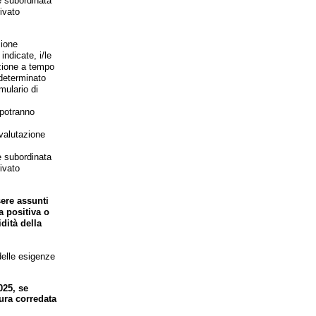
è subordinata
ivato
zione
indicate, i/le
nzione a tempo
ndeterminato
mulario di
 potranno
 valutazione
è subordinata
ivato
sere assunti
a positiva o
dità della
delle esigenze
025, se
ura corredata