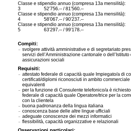
Classe e stipendio annuo (compresa 13a mensilità):
3 52'756.-- / 81'560.--
Classe e stipendio annuo (compresa 13a mensilità):
4 58'067.-- / 90'237.--
Classe e stipendio annuo (compresa 13a mensilità):
5 63'297.-- / 99'178.--
Compiti:
svolgere attività amministrative e di segretariato pres
servizi dell’Amministrazione cantonale o dell’Istituto 
assicurazioni sociali
Requisiti:
attestato federale di capacità quale Impiegato/a di 
certificati/diplomi riconosciuti in ambito commerciale 
equivalenti
per la funzione di Consulente telefonico/a è richiesto 
federale di capacità quale Operatore/trice per la co
con la clientela
buona padronanza della lingua italiana
conoscenza base delle altre lingue ufficiali
adeguate conoscenze dei mezzi informatici
flessibilità, capacità organizzative e relazionali
Osservazioni particolari: