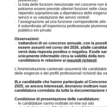
preferenze)
la lista delle funzioni menzionate nel concerne non è
potranno essere previste ulteriori funzioni nelle class
stipendio sopraelencate a dipendenza delle esigenze
servizi e su valutazione dei servizi centrali
l’assegnazione ad una funzione corrispondente alle c
è subordinata all’esperienza professionale plurienna
pubblico e/o privato
Osservazioni:
t
rattandosi di un concorso annuale, con la possibi
essere assunti nel corso del 2026, ai/alle candida
verrà data risposta positiva o negativa. Essi/e s
unicamente informati/e circa la validità della loro
candidatura in relazione ai
requisiti richiesti
.
L'Amministrazione cantonale assumerà i/le candidati/e
delle esigenze e dei profili professionali richiesti dai var
I/Le candidati/e che hanno partecipato al Concorso
2025, se ancora interessati, dovranno inoltrare nu
candidatura corredata da tutta la documentazione r
Condizione di presentazione delle candidature:
le candidature vanno inoltrate on-line sul sito