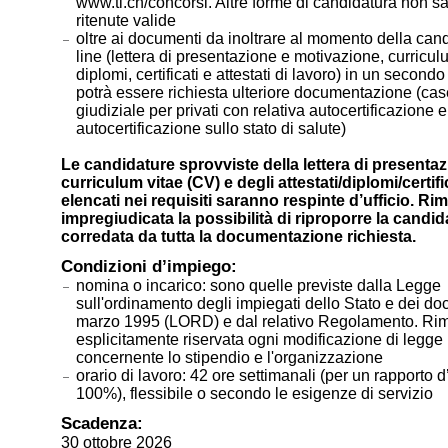
www.ti.ch/concorsi. Altre forme di candidatura non s
ritenute valide
oltre ai documenti da inoltrare al momento della can
line (lettera di presentazione e motivazione, curricul
diplomi, certificati e attestati di lavoro) in un secon
potrà essere richiesta ulteriore documentazione (case
giudiziale per privati con relativa autocertificazione e
autocertificazione sullo stato di salute)
Le candidature sprovviste della lettera di presentaz
curriculum vitae (CV) e degli attestati/diplomi/certifi
elencati nei requisiti saranno respinte d’ufficio. Ri
impregiudicata la possibilità di riproporre la candid
corredata da tutta la documentazione richiesta.
Condizioni d’impiego:
nomina o incarico: sono quelle previste dalla Legge
sull'ordinamento degli impiegati dello Stato e dei do
marzo 1995 (LORD) e dal relativo Regolamento. Ri
esplicitamente riservata ogni modificazione di legge
concernente lo stipendio e l'organizzazione
orario di lavoro: 42 ore settimanali (per un rapporto 
100%), flessibile o secondo le esigenze di servizio
Scadenza:
30 ottobre 2026