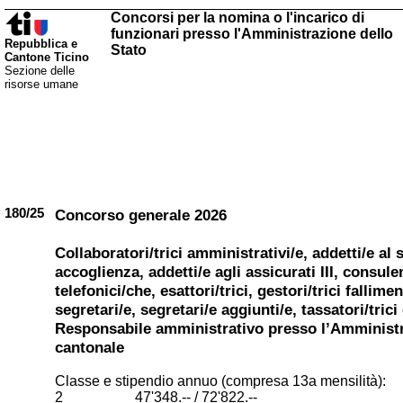
Concorsi per la nomina o l'incarico di
funzionari presso l'Amministrazione dello
Repubblica e
Stato
Cantone Ticino
Sezione delle
risorse umane
180/25
Concorso generale 2026
Collaboratori/trici amministrativi/e, addetti/e al 
accoglienza, addetti/e agli assicurati III, consule
telefonici/che, esattori/trici, gestori/trici fallimen
segretari/e, segretari/e aggiunti/e, tassatori/trici
Responsabile amministrativo presso l’Amminist
cantonale
Classe e stipendio annuo (compresa 13a mensilità):
2 47'348.-- / 72'822.--