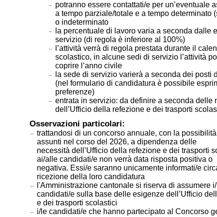
potranno essere contattati/e per un’eventuale 
a tempo parziale/totale e a tempo determinato 
o indeterminato
la percentuale di lavoro varia a seconda dalle 
servizio (di regola è inferiore al 100%)
l’attività verrà di regola prestata durante il cale
scolastico, in alcune sedi di servizio l’attività p
coprire l’anno civile
la sede di servizio varierà a seconda dei posti d
(nel formulario di candidatura è possibile espri
preferenze)
entrata in servizio: da definire a seconda delle
dell’Ufficio della refezione e dei trasporti scolas
Osservazioni particolari:
trattandosi di un concorso annuale, con la possibilità
assunti nel corso del 2026, a dipendenza delle
necessità dell’Ufficio della refezione e dei trasporti sc
ai/alle candidati/e non verrà data risposta positiva o
negativa. Essi/e saranno unicamente informati/e circ
ricezione della loro candidatura
l'Amministrazione cantonale si riserva di assumere i/
candidati/e sulla base delle esigenze dell’Ufficio del
e dei trasporti scolastici
i/le candidati/e che hanno partecipato al Concorso g