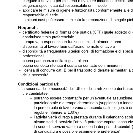
eseguire il servizio per gli utenti e svolgere incarichi speciali se
esigenze specificate dal responsabile di sede
applicare le misure di igiene e funzionalità conformemente alle di
responsabile di sede
in alcuni casi può essere richiesta la preparazione di singole pi
Requisiti:
certificato federale di formazione pratica (CFP) quale addetto di
costituisce titolo preferenziale
comprovata esperienza in funzioni simili di almeno 2 anni
disponibilità al lavoro fuori dall'orario normale di lavoro
disponibilità a frequentare ulteriori corsi di formazione e di spec
professionali
buona padronanza della lingua italiana
buona condotta ritenuto il costante contatto con minorenni
licenza di condurre cat. B per il trasporto di derrate alimentari 
delle necessità
Condizioni particolari:
a seconda delle necessità dell’Ufficio della refezione e dei traspo
i/le candidati/e:
potranno essere contattati/e per un’eventuale assunzion
parziale/totale e a tempo determinato (supplenze) o indet
la percentuale di lavoro varia a seconda dalle esigenze di 
regola è inferiore al 100%)
l’attività verrà di regola prestata durante il calendario scol
alcune sedi di servizio l’attività potrebbe coprire l’anno civ
la sede di servizio varierà a seconda dei posti disponibili 
di candidatura è possibile esprimere le preferenze)