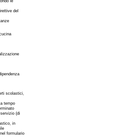
condo le
rettive del
etanze
 cucina
ializzazione
a dipendenza
rti scolastici,
e a tempo
erminato
servizio (di
astico, in
ile
(nel formulario