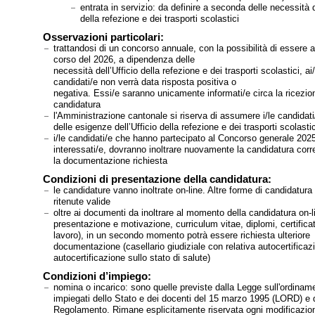
entrata in servizio: da definire a seconda delle necessità d
della refezione e dei trasporti scolastici
Osservazioni particolari:
trattandosi di un concorso annuale, con la possibilità di essere a
corso del 2026, a dipendenza delle
necessità dell’Ufficio della refezione e dei trasporti scolastici, ai/
candidati/e non verrà data risposta positiva o
negativa. Essi/e saranno unicamente informati/e circa la ricezion
candidatura
l'Amministrazione cantonale si riserva di assumere i/le candidati
delle esigenze dell’Ufficio della refezione e dei trasporti scolastic
i/le candidati/e che hanno partecipato al Concorso generale 202
interessati/e, dovranno inoltrare nuovamente la candidatura corr
la documentazione richiesta
Condizioni di presentazione della candidatura:
le candidature vanno inoltrate on-line. Altre forme di candidatura
ritenute valide
oltre ai documenti da inoltrare al momento della candidatura on-li
presentazione e motivazione, curriculum vitae, diplomi, certificati
lavoro), in un secondo momento potrà essere richiesta ulteriore
documentazione (casellario giudiziale con relativa autocertificaz
autocertificazione sullo stato di salute)
Condizioni d’impiego:
nomina o incarico: sono quelle previste dalla Legge sull'ordinam
impiegati dello Stato e dei docenti del 15 marzo 1995 (LORD) e d
Regolamento. Rimane esplicitamente riservata ogni modificazion