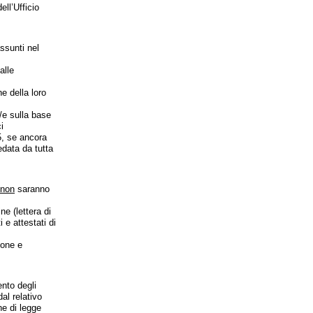
ell’Ufficio
ssunti nel
alle
e della loro
/e sulla base
i
5, se ancora
edata da tutta
non
saranno
ne (lettera di
 e attestati di
ione e
ento degli
al relativo
e di legge