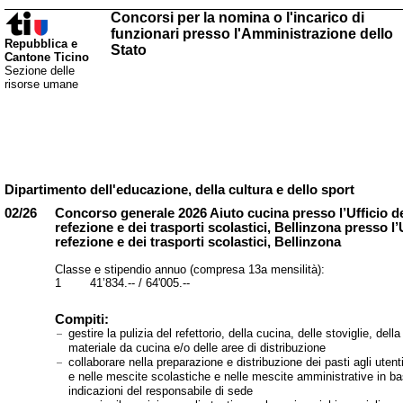
Concorsi per la nomina o l'incarico di
funzionari presso l'Amministrazione dello
Repubblica e
Stato
Cantone Ticino
Sezione delle
risorse umane
Dipartimento dell'educazione, della cultura e dello sport
02/26
Concorso generale 2026 Aiuto cucina presso l’Ufficio de
refezione e dei trasporti scolastici, Bellinzona presso l’U
refezione e dei trasporti scolastici, Bellinzona
Classe e stipendio annuo (compresa 13a mensilità):
1 41’834.-- / 64'005.--
Compiti:
gestire la pulizia del refettorio, della cucina, delle stoviglie, della
materiale da cucina e/o delle aree di distribuzione
collaborare nella preparazione e distribuzione dei pasti agli utenti
e nelle mescite scolastiche e nelle mescite amministrative in ba
indicazioni del responsabile di sede