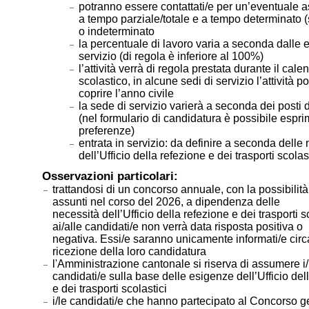
potranno essere contattati/e per un’eventuale 
a tempo parziale/totale e a tempo determinato 
o indeterminato
la percentuale di lavoro varia a seconda dalle 
servizio (di regola è inferiore al 100%)
l’attività verrà di regola prestata durante il cale
scolastico, in alcune sedi di servizio l’attività p
coprire l’anno civile
la sede di servizio varierà a seconda dei posti d
(nel formulario di candidatura è possibile espri
preferenze)
entrata in servizio: da definire a seconda delle
dell’Ufficio della refezione e dei trasporti scolas
Osservazioni particolari:
trattandosi di un concorso annuale, con la possibilità
assunti nel corso del 2026, a dipendenza delle
necessità dell’Ufficio della refezione e dei trasporti sc
ai/alle candidati/e non verrà data risposta positiva o
negativa. Essi/e saranno unicamente informati/e circ
ricezione della loro candidatura
l'Amministrazione cantonale si riserva di assumere i/
candidati/e sulla base delle esigenze dell’Ufficio del
e dei trasporti scolastici
i/le candidati/e che hanno partecipato al Concorso g