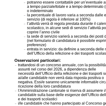
potranno essere contattati/e per un’eventuale 
a tempo parziale/totale e a tempo determinato 
o indeterminato
la percentuale di lavoro varia a seconda dalle 
servizio (di regola è inferiore al 100%)
l’attività verrà di regola prestata durante il cale
scolastico, in alcune sedi di servizio l’attività p
coprire l’anno civile
la sede di servizio varierà a seconda dei posti d
(nel formulario di candidatura è possibile espri
preferenze)
entrata in servizio: da definire a seconda delle
dell’Ufficio della refezione e dei trasporti scolas
Osservazioni particolari:
trattandosi di un concorso annuale, con la possibilità
assunti nel corso del 2026, a dipendenza delle
necessità dell’Ufficio della refezione e dei trasporti sc
ai/alle candidati/e non verrà data risposta positiva o
negativa. Essi/e saranno unicamente informati/e circ
ricezione della loro candidatura
l'Amministrazione cantonale si riserva di assumere i/
candidati/e sulla base delle esigenze dell’Ufficio del
e dei trasporti scolastici
i/le candidati/e che hanno partecipato al Concorso g