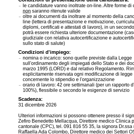
le candidature vanno inoltrate on-line. Altre forme di
non
saranno ritenute valide
oltre ai documenti da inoltrare al momento della can
line (lettera di presentazione e motivazione, curricul
diplomi, certificati e attestati di lavoro), in un seco
potrà essere richiesta ulteriore documentazione (case
giudiziale con relativa autocertificazione e autocertif
sullo stato di salute)
Condizioni d’impiego:
nomina o incarico: sono quelle previste dalla Legge
sull'ordinamento degli impiegati dello Stato e dei do
marzo 1995 (LORD) e dal relativo Regolamento. Ri
esplicitamente riservata ogni modificazione di legge
concernente lo stipendio e l'organizzazione
orario di lavoro: 42 ore settimanali (per un rapporto 
100%), flessibile o secondo le esigenze di servizio
Scadenza:
31 dicembre 2026
Ulteriori informazioni si possono ottenere presso il sig
Zefiro Benedetto Mellacqua, Direttore medico Clinica p
cantonale (CPC), tel. 091 816 55 35, la signora Dr.ssa
Raffaella Ada Colombo, Direttore medico dei Settori OS