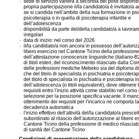
sede di servizio varierà a seconda dei posti disponibi
propria partecipazione il/la candidato/a è invitato/a a
se si candida nell’ambito della sua formazione in psi
psicoterapia o in quella di psicoterapia infantile e
dell’adolescenza
disponibilità da parte del/della candidato/a a lavorare
irregolari
data di inizio: nel corso del 2026
il/la candidato/a non ancora in possesso dell’autoriz
libero esercizio nel Cantone Ticino della professione
dell’attestazione conoscenze linguistiche (italiano-B2
di titoli esteri, del riconoscimento rilasciato dalla 
delle professioni mediche Mebeko sia del diploma d
che del titolo di specialista in psichiatria e psicoter
del titolo di specialista in psichiatria e psicoterapia in
dell’adolescenza (o titoli equivalenti), deve ottenere tu
requisiti entro l'inizio attività come stabilito nel corso
selezione per la posizione specifica vacante. Il man
ottenimento dei requisiti per l'incarico ne comporta la
decadenza automatica
l'inizio effettivo dell'attività del/la candidato/a prescel
subordinato al rilascio dell'autorizzazione al libero e
Cantone Ticino della professione di medico rilasciato 
di sanità del Cantone Ticino
Condizioni di presentazione della candidatura: