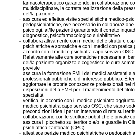
farmacoterapeutico garantendo, in collaborazione co
multidisciplinare, la corretta realizzazione della pres
del/la paziente
assicura ed effettua visite specialistiche medico-psic
pedopsichiatriche, ove necessario in collaborazione 
psicologi, ai/lle pazienti garantendo il corretto inqu
diagnostico, psicofarmacologico e riabilitativo
collabora attivamente con i medici delle strutture os
psichiatriche e somatiche e con i medici con pratica p
accordo con il medico psichiatra capo servizio OSC.
Relativamente alle cure somatiche necessarie al be
del/la paziente organizza e cogestisce le cure somat
previste
assicura la formazione FMH dei medici assistenti e al
professionali pubbliche o di interesse pubblico. È te
aggiornare le proprie conoscenze professionali nel ri
disposizioni della FMH per il mantenimento del titolo
specialità
verifica, in accordo con il medico psichiatra aggiunto/
medico psichiatra capo servizio OSC, che siano sodd
precondizioni ideali per un intervento di rete sul territ
collaborazione con le strutture pubbliche e private co
assicura il picchetto sul territorio e/o le guardie in Cl
psichiatrica cantonale (CPC)
allestisce perizie medico psichiatriche o pedopsichia