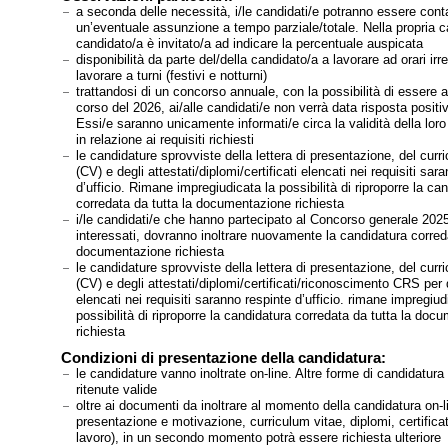
a seconda delle necessità, i/le candidati/e potranno essere conta
un’eventuale assunzione a tempo parziale/totale. Nella propria ca
candidato/a è invitato/a ad indicare la percentuale auspicata
disponibilità da parte del/della candidato/a a lavorare ad orari irre
lavorare a turni (festivi e notturni)
trattandosi di un concorso annuale, con la possibilità di essere a
corso del 2026, ai/alle candidati/e non verrà data risposta positi
Essi/e saranno unicamente informati/e circa la validità della lor
in relazione ai requisiti richiesti
le candidature sprovviste della lettera di presentazione, del curr
(CV) e degli attestati/diplomi/certificati elencati nei requisiti sar
d’ufficio. Rimane impregiudicata la possibilità di riproporre la ca
corredata da tutta la documentazione richiesta
i/le candidati/e che hanno partecipato al Concorso generale 202
interessati, dovranno inoltrare nuovamente la candidatura correda
documentazione richiesta
le candidature sprovviste della lettera di presentazione, del curr
(CV) e degli attestati/diplomi/certificati/riconoscimento CRS per 
elencati nei requisiti saranno respinte d’ufficio. rimane impregiud
possibilità di riproporre la candidatura corredata da tutta la doc
richiesta
Condizioni di presentazione della candidatura:
le candidature vanno inoltrate on-line. Altre forme di candidatura
ritenute valide
oltre ai documenti da inoltrare al momento della candidatura on-li
presentazione e motivazione, curriculum vitae, diplomi, certificati
lavoro), in un secondo momento potrà essere richiesta ulteriore