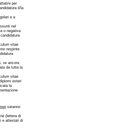
ttati/e per
ndidatura il/la
golari e a
ssunti nel
va o negativa.
o candidatura
iculum vitae
anno respinte
ndidatura
5, se ancora
ta da tutta la
iculum vitae
diplomi esteri
icata la
umentazione
non
saranno
ne (lettera di
 e attestati di