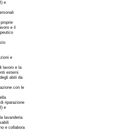
I) e
personali
 proprie
voro e il
apeutico
izio
zioni e
i lavoro e la
nti esterni
egli abiti da
orazione con le
ella
i riparazione
I) e
lla lavanderia
sabili
gno e collabora