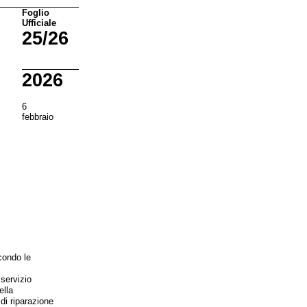
Foglio
Ufficiale
25/26
2026
6
febbraio
econdo le
 servizio
ella
i riparazione