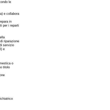
econdo le
ia) e collabora
repara in
 per i reparti
ella
i riparazione
di servizio
I) e
omestica o
o titolo
ione
ichiatrico