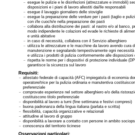
esegue le pulizie e le disinfezioni (attrezzature e immobili) s
disposizioni e i piani di lavoro allestiti dai/lle responsabili
esegue il lavaggio giornaliero delle stoviglie
esegue la preparazione delle verdure per i pasti (taglio e puliz
con i/le cuochi/e nella preparazione dei pasti
collabora alla distribuzione dei pasti: al nastro e/o al banco, p
modo indipendente le colazioni ed evade le richieste di alimenti
e unità abitative
in caso di necessità, collabora con il Servizio alberghiero
utilizza le attrezzature e le macchine da lavoro avendo cura d
manutenzione e segnalando tempestivamente ogni necessità d
e utilizza i prodotti di pulizia conformemente alle disposizioni 
rispetta le norme per i dispositivi di protezione individuale (DP
garantisce la sicurezza sul lavoro
Requisiti:
attestato federale di capacità (AFC) impiegato/a di economia d
operatore/trice per la pulizia ordinaria e manutentiva costituiscon
preferenziale
comprovate esperienze nel settore alberghiero e/o della ristoraz
costituiscono titolo preferenziale
disponibilità al lavoro a turni (fine settimana e festivi compresi)
buona padronanza della lingua italiana (parlata e scritta)
flessibilità, capacità organizzative e relazionali
attitudine al lavoro di gruppo
disponibilità a lavorare a contatto con persone in ambito sociops
conoscenza del territorio ticinese
Osservazioni particolari: