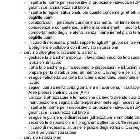
rispetta le norme per i dispositivi di protezione individuale (DP
garantisce la sicurezza sul lavoro
rispetta le regole istituzionali, per quanto concerne gli effetti 
degli/lle utenti
collabora con il personale curante e trasmette, nel limite delle
conoscenze e competenze, le informazioni inerenti il proprio la
comportamento degli/lle utenti, senza interferire nel piano ter
degli/lle utenti
in caso di necessità, presta supporto agli altri gruppi del Serv
alberghiero e collabora con il Servizio ristorazione
servizio alberghiero, lavanderia, sartoria:
gestisce la biancheria sporca in lavanderia secondo le disposi
istruzioni di lavoro
tratta la biancheria pulita secondo le disposizioni e istruzioni d
prepara per la distribuzione, all’interno di Casvegno e per i clie
esegue l’etichettatura della biancheria aziendale, personale e d
lavoro
segue l’utenza nell’attività giornaliera in lavanderia, in collab
Aree professionali inclusive (API)
utilizza le attrezzature e le macchine da lavoro avendo cura d
manutenzione e segnalando tempestivamente ogni necessità d
rispetta le norme per i dispositivi di protezione individuale (DP
garantisce la sicurezza sul lavoro
esegue le pulizie e le disinfezioni (attrezzature e immobili) de
secondo le disposizioni e il programma allestito dai/lle respon
in caso di necessità, aiuta nelle pulizie degli edifici di Casve
con il Servizio ristorazione
servizio ristorazione: