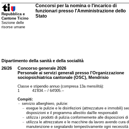
Concorsi per la nomina o l'incarico di
funzionari presso l'Amministrazione dello
Repubblica e
Stato
Cantone Ticino
Sezione delle
risorse umane
Dipartimento della sanità e della socialità
26/26
Concorso generale 2026
Personale ai servizi generali presso l'Organizzazione
sociopsichiatrica cantonale (OSC), Mendrisio
Classe e stipendio annuo (compresa 13a mensilità):
1 41'834.-- / 64'005.--
Compiti:
servizio alberghiero, pulizie:
esegue le pulizie e le disinfezioni (attrezzature e immobili) s
disposizioni e il programma allestito dai/lle responsabili
utilizza i prodotti di pulizia conformemente alle disposizioni di
utilizza le attrezzature e le macchine da lavoro avendo cura d
manutenzione e segnalando tempestivamente ogni necessità d