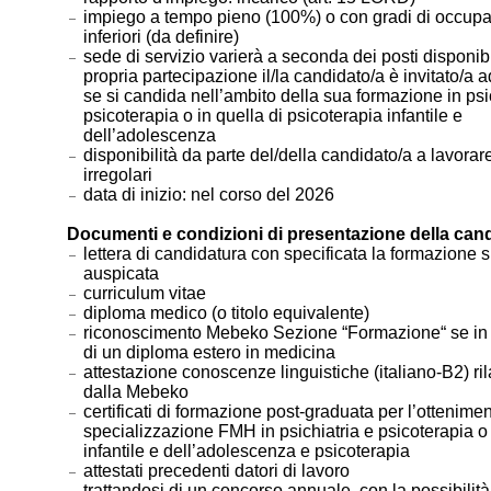
impiego a tempo pieno (100%) o con gradi di occup
inferiori (da definire)
sede di servizio varierà a seconda dei posti disponibi
propria partecipazione il/la candidato/a è invitato/a a
se si candida nell’ambito della sua formazione in psi
psicoterapia o in quella di psicoterapia infantile e
dell’adolescenza
disponibilità da parte del/della candidato/a a lavorare
irregolari
data di inizio: nel corso del 2026
Documenti e condizioni di presentazione della can
lettera di candidatura con specificata la formazione s
auspicata
curriculum vitae
diploma medico (o titolo equivalente)
riconoscimento Mebeko Sezione “Formazione“ se in
di un diploma estero in medicina
attestazione conoscenze linguistiche (italiano-B2) ril
dalla Mebeko
certificati di formazione post-graduata per l’ottenimen
specializzazione FMH in psichiatria e psicoterapia o 
infantile e dell’adolescenza e psicoterapia
attestati precedenti datori di lavoro
trattandosi di un concorso annuale, con la possibilità