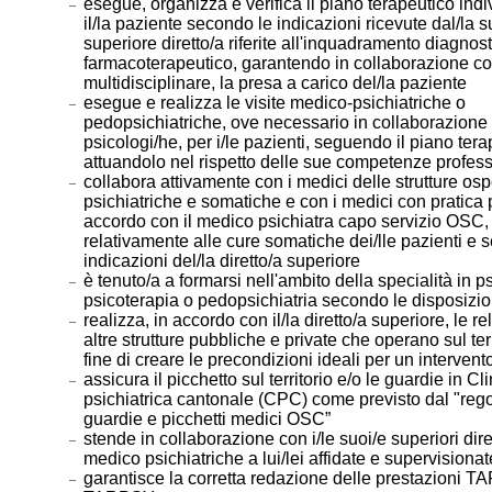
esegue, organizza e verifica il piano terapeutico indi
il/la paziente secondo le indicazioni ricevute dal/la s
superiore diretto/a riferite all'inquadramento diagnos
farmacoterapeutico, garantendo in collaborazione co
multidisciplinare, la presa a carico del/la paziente
esegue e realizza le visite medico-psichiatriche o
pedopsichiatriche, ove necessario in collaborazione 
psicologi/he, per i/le pazienti, seguendo il piano ter
attuandolo nel rispetto delle sue competenze profess
collabora attivamente con i medici delle strutture os
psichiatriche e somatiche e con i medici con pratica p
accordo con il medico psichiatra capo servizio OSC,
relativamente alle cure somatiche dei/lle pazienti e 
indicazioni del/la diretto/a superiore
è tenuto/a a formarsi nell'ambito della specialità in ps
psicoterapia o pedopsichiatria secondo le disposizi
realizza, in accordo con il/la diretto/a superiore, le r
altre strutture pubbliche e private che operano sul terr
fine di creare le precondizioni ideali per un intervento
assicura il picchetto sul territorio e/o le guardie in Cl
psichiatrica cantonale (CPC) come previsto dal "re
guardie e picchetti medici OSC”
stende in collaborazione con i/le suoi/e superiori diret
medico psichiatriche a lui/lei affidate e supervisionat
garantisce la corretta redazione delle prestazioni 