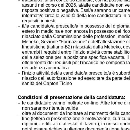
assunti nel corso del 2026, ai/alle candidati/e non ve
risposta positiva o negativa. Essi/e saranno unicam
informati/e circa la validità della loro candidatura in 
requisiti richiesti
il/la candidato/a prescelto/a in possesso del diplom
estero in medicina e non ancora in possesso del ri
rilasciato dalla Commissione delle professioni medi
Mebeko, Sezione “Formazione” e dell'attestazione 
linguistiche (italiano-B2) rilasciata dalla Mebeko, de
entrambi i requisiti entro l'inizio attività come stabilit
della selezione per la posizione specifica vacante. l
ottenimento dei requisiti per l'incarico ne comporta la
decadenza automatica
l'inizio attività del/la candidato/a prescelto/a è subor
rilascio dell'autorizzazione ad esercitare da parte dell
sanità del Canton Ticino
Condizioni di presentazione della candidatura:
le candidature vanno inoltrate on-line. Altre forme di
non
saranno ritenute valide
oltre ai documenti da inoltrare al momento della can
line (lettera di presentazione e motivazione, curricul
diplomi, certificati e attestati di lavoro), in un seco
potrà essere richiesta ulteriore documentazione (case