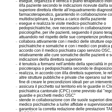
esegue, organizza e verifica il piano terapeutico indi
il/la paziente secondo le indicazioni ricevute dal/la s
superiore diretto/a riferite all'inquadramento diagnos
farmacoterapeutico, garantendo in collaborazione co
multidisciplinare, la presa a carico del/la paziente
esegue e realizza le visite medico-psichiatriche o
pedopsichiatriche, ove necessario in collaborazione 
psicologi/he, per i/le pazienti, seguendo il piano ter
attuandolo nel rispetto delle sue competenze profess
collabora attivamente con i medici delle strutture os
psichiatriche e somatiche e con i medici con pratica p
accordo con il medico psichiatra capo servizio OSC,
relativamente alle cure somatiche dei/lle pazienti e 
indicazioni del/la diretto/a superiore
è tenuto/a a formarsi nell'ambito della specialità in ps
psicoterapia o pedopsichiatria secondo le disposizi
realizza, in accordo con il/la diretto/a superiore, le r
altre strutture pubbliche e private che operano sul terr
fine di creare le precondizioni ideali per un intervento
assicura il picchetto sul territorio e/o le guardie in Cl
psichiatrica cantonale (CPC) come previsto dal "re
guardie e picchetti medici OSC”
stende in collaborazione con i/le suoi/e superiori diret
medico psichiatriche a lui/lei affidate e supervisionat
garantisce la corretta redazione delle prestazioni 