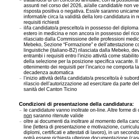
assunti nel corso del 2026, ai/alle candidati/e non ve
risposta positiva o negativa. Essi/e saranno unicam
informati/e circa la validità della loro candidatura in 
requisiti richiesti
il/la candidato/a prescelto/a in possesso del diplom
estero in medicina e non ancora in possesso del ri
rilasciato dalla Commissione delle professioni medi
Mebeko, Sezione “Formazione” e dell'attestazione 
linguistiche (italiano-B2) rilasciata dalla Mebeko, de
entrambi i requisiti entro l'inizio attività come stabilit
della selezione per la posizione specifica vacante. l
ottenimento dei requisiti per l'incarico ne comporta la
decadenza automatica
l'inizio attività del/la candidato/a prescelto/a è subor
rilascio dell'autorizzazione ad esercitare da parte dell
sanità del Canton Ticino
Condizioni di presentazione della candidatura:
le candidature vanno inoltrate on-line. Altre forme di
non
saranno ritenute valide
oltre ai documenti da inoltrare al momento della can
line (lettera di presentazione e motivazione, curricul
diplomi, certificati e attestati di lavoro), in un seco
potrà essere richiesta ulteriore documentazione (case