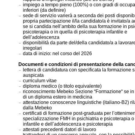
impiego a tempo pieno (100%) o con gradi di occup
inferiori (da definire)
sede di servizio varierà a seconda dei posti disponibi
propria partecipazione il/la candidato/a è invitato/a a
se si candida nell’ambito della sua formazione in psi
psicoterapia o in quella di psicoterapia infantile e
dell’adolescenza
disponibilità da parte del/della candidato/a a lavorare
irregolari
data di inizio: nel corso del 2026
Documenti e condizioni di presentazione della can
lettera di candidatura con specificata la formazione s
auspicata
curriculum vitae
diploma medico (o titolo equivalente)
riconoscimento Mebeko Sezione “Formazione“ se in
di un diploma estero in medicina
attestazione conoscenze linguistiche (italiano-B2) ril
dalla Mebeko
certificati di formazione post-graduata per l’ottenimen
specializzazione FMH in psichiatria e psicoterapia o 
infantile e dell’adolescenza e psicoterapia
attestati precedenti datori di lavoro
trattandosi di un concorso annuale, con la possibilità