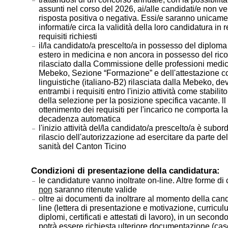
assunti nel corso del 2026, ai/alle candidati/e non ve
risposta positiva o negativa. Essi/e saranno unicam
informati/e circa la validità della loro candidatura in 
requisiti richiesti
il/la candidato/a prescelto/a in possesso del diplom
estero in medicina e non ancora in possesso del ri
rilasciato dalla Commissione delle professioni medi
Mebeko, Sezione “Formazione” e dell'attestazione 
linguistiche (italiano-B2) rilasciata dalla Mebeko, de
entrambi i requisiti entro l'inizio attività come stabilit
della selezione per la posizione specifica vacante. l
ottenimento dei requisiti per l'incarico ne comporta la
decadenza automatica
l'inizio attività del/la candidato/a prescelto/a è subor
rilascio dell'autorizzazione ad esercitare da parte dell
sanità del Canton Ticino
Condizioni di presentazione della candidatura:
le candidature vanno inoltrate on-line. Altre forme di
non
saranno ritenute valide
oltre ai documenti da inoltrare al momento della can
line (lettera di presentazione e motivazione, curricul
diplomi, certificati e attestati di lavoro), in un seco
potrà essere richiesta ulteriore documentazione (case