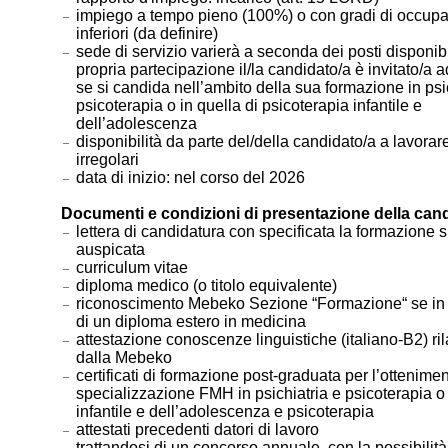
impiego a tempo pieno (100%) o con gradi di occup
inferiori (da definire)
sede di servizio varierà a seconda dei posti disponibi
propria partecipazione il/la candidato/a è invitato/a a
se si candida nell’ambito della sua formazione in psi
psicoterapia o in quella di psicoterapia infantile e
dell’adolescenza
disponibilità da parte del/della candidato/a a lavorare
irregolari
data di inizio: nel corso del 2026
Documenti e condizioni di presentazione della can
lettera di candidatura con specificata la formazione s
auspicata
curriculum vitae
diploma medico (o titolo equivalente)
riconoscimento Mebeko Sezione “Formazione“ se in
di un diploma estero in medicina
attestazione conoscenze linguistiche (italiano-B2) ril
dalla Mebeko
certificati di formazione post-graduata per l’ottenimen
specializzazione FMH in psichiatria e psicoterapia o 
infantile e dell’adolescenza e psicoterapia
attestati precedenti datori di lavoro
trattandosi di un concorso annuale, con la possibilità