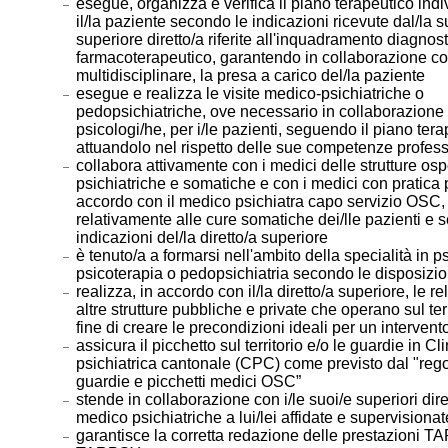
esegue, organizza e verifica il piano terapeutico indi
il/la paziente secondo le indicazioni ricevute dal/la s
superiore diretto/a riferite all'inquadramento diagnos
farmacoterapeutico, garantendo in collaborazione co
multidisciplinare, la presa a carico del/la paziente
esegue e realizza le visite medico-psichiatriche o
pedopsichiatriche, ove necessario in collaborazione 
psicologi/he, per i/le pazienti, seguendo il piano ter
attuandolo nel rispetto delle sue competenze profess
collabora attivamente con i medici delle strutture os
psichiatriche e somatiche e con i medici con pratica p
accordo con il medico psichiatra capo servizio OSC,
relativamente alle cure somatiche dei/lle pazienti e 
indicazioni del/la diretto/a superiore
è tenuto/a a formarsi nell'ambito della specialità in ps
psicoterapia o pedopsichiatria secondo le disposizi
realizza, in accordo con il/la diretto/a superiore, le r
altre strutture pubbliche e private che operano sul terr
fine di creare le precondizioni ideali per un intervento
assicura il picchetto sul territorio e/o le guardie in Cl
psichiatrica cantonale (CPC) come previsto dal "re
guardie e picchetti medici OSC”
stende in collaborazione con i/le suoi/e superiori diret
medico psichiatriche a lui/lei affidate e supervisionat
garantisce la corretta redazione delle prestazioni 