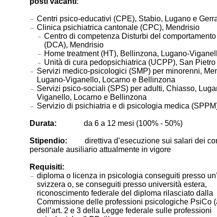
posti vacanti
:
Centri psico-educativi (CPE), Stabio, Lugano e Gerr
Clinica psichiatrica cantonale (CPC), Mendrisio
Centro di competenza Disturbi del comportamento
(DCA), Mendrisio
Home treatment (HT), Bellinzona, Lugano-Viganel
Unità di cura pedopsichiatrica (UCPP), San Pietro 
Servizi medico-psicologici (SMP) per minorenni, Men
Lugano-Viganello, Locarno e Bellinzona
Servizi psico-sociali (SPS) per adulti, Chiasso, Luga
Viganello, Locarno e Bellinzona
Servizio di psichiatria e di psicologia medica (SPP
Durata:
da 6 a 12 mesi (100% - 50%)
Stipendio:
direttiva d’esecuzione sui salari dei cont
personale ausiliario attualmente in vigore
Requisiti:
diploma o licenza in psicologia conseguiti presso un
svizzera o, se conseguiti presso università estera,
riconoscimento federale del diploma rilasciato dalla
Commissione delle professioni psicologiche PsiCo (
dell’art. 2 e 3 della Legge federale sulle professioni