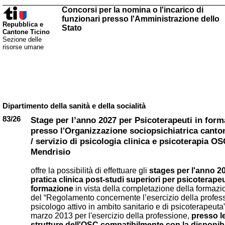
Concorsi per la nomina o l'incarico di
funzionari presso l'Amministrazione dello
Repubblica e
Stato
Cantone Ticino
Sezione delle
risorse umane
Dipartimento della sanità e della socialità
83/26
Stage per l’anno 2027 per Psicoterapeuti in for
presso l'Organizzazione sociopsichiatrica canto
/ servizio di psicologia clinica e psicoterapia OS
Mendrisio
offre la possibilità di effettuare gli
stages per l'anno 20
pratica clinica post-studi superiori per psicoterapeu
formazione
in vista della completazione della formazi
del “Regolamento concernente l’esercizio della profes
psicologo attivo in ambito sanitario e di psicoterapeuta
marzo 2013 per l'esercizio della professione,
presso l
strutture dell'OSC compatibilmente con la disponibil