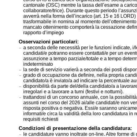
cantonale (OSC) mentre la tassa dell’esame a carico
collaboratore/trice). Durante questo periodo l’assun
avverrà nella forma dell’incarico (art. 15 e 16 LORD)
trasformabile in nomina al momento dell’ottenimento de
mancato ottenimento comporterà la cessazione defini
rapporto d’impiego
Osservazioni particolari:
a seconda delle necessità per le funzioni indicate, i/l
candidati/e potranno essere contattati/e per un even
assunzione a tempo parziale/totale e a tempo determ
indeterminato
la sede di servizio varierà a seconda dei posti dispon
grado di occupazione da definire, nella propria candid
candidato/a è inviato/a ad indicare la percentuale au
disponibilità da parte del/della candidato/a a lavorar
irregolari e a lavorare a turni (festivi e notturni).
trattandosi di un concorso annuale, con la possibilità
assunti nel corso del 2026 ai/alle candidati/e non ve
risposta positiva o negativa. Essi/e saranno unicam
informati/e circa la validità della loro candidatura in 
requisiti richiesti
Condizioni di presentazione della candidatura:
le candidature vanno inoltrate on-line. Altre forme di