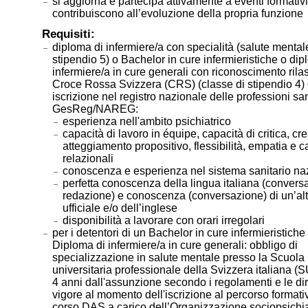
si aggiorna e partecipa attivamente a eventi formativ
contribuiscono all’evoluzione della propria funzione
Requisiti:
diploma di infermiere/a con specialità (salute mentale
stipendio 5) o Bachelor in cure infermieristiche o dip
infermiere/a in cure generali con riconoscimento rilas
Croce Rossa Svizzera (CRS) (classe di stipendio 4)
iscrizione nel registro nazionale delle professioni san
GesReg/NAREG:
esperienza nell'ambito psichiatrico
capacità di lavoro in équipe, capacità di critica, crea
atteggiamento propositivo, flessibilità, empatia e c
relazionali
conoscenza e esperienza nel sistema sanitario na
perfetta conoscenza della lingua italiana (convers
redazione) e conoscenza (conversazione) di un’alt
ufficiale e/o dell’inglese
disponibilità a lavorare con orari irregolari
per i detentori di un Bachelor in cure infermieristiche
Diploma di infermiere/a in cure generali: obbligo di
specializzazione in salute mentale presso la Scuola
universitaria professionale della Svizzera italiana (
4 anni dall'assunzione secondo i regolamenti e le dire
vigore al momento dell'iscrizione al percorso formati
corso DAS a carico dell’Organizzazione sociopsichia