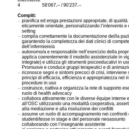
4 58'067.-- / 90'237.--
Compiti:
pianifica ed eroga prestazioni appropriate, di qualità
eticamente orientate, personalizzando l’intervento e 
setting
compila correttamente la documentazione del/la paz
garantendo la completezza dei dati clinici di compe
dell’infermiere/a
autonomo/a e responsabile nell’esercizio della propr
applica coerentemente il modello assistenziale in vi
integrate) e utilizza gli strumenti psicoeducativi in us
Promuove e conduce gruppi terapeutici e di animaz
riconosce segni e sintomi precoci di crisi, interviene
principi di efficacia, efficienza e appropriatezza nel r
procedure in uso
costruisce, riattiva e organizza la rete di supporto e
ruolo di health advocacy
collabora attivamente con le diverse équipe interne 
all’OSC utilizzando una modalità cooperativa, assert
alla mediazione e alla risoluzione dei conflitti
assume un ruolo di accompagnamento nei confronti d
studenti/tesse in stage e del personale neoassunto
collaborando con l’insegnante assistente