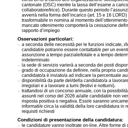
cantonale (OSC) mentre la tassa dell’esame a carico
collaboratore/trice). Durante questo periodo l’assun
avverrà nella forma dell’incarico (art. 15 e 16 LORD)
trasformabile in nomina al momento dell’ottenimento de
mancato ottenimento comporterà la cessazione defini
rapporto d’impiego
Osservazioni particolari:
a seconda delle necessità per le funzioni indicate, i/l
candidati/e potranno essere contattati/e per un even
assunzione a tempo parziale/totale e a tempo determ
indeterminato
la sede di servizio varierà a seconda dei posti dispon
grado di occupazione da definire, nella propria candid
candidato/a è inviato/a ad indicare la percentuale au
disponibilità da parte del/della candidato/a a lavorar
irregolari e a lavorare a turni (festivi e notturni).
trattandosi di un concorso annuale, con la possibilità
assunti nel corso del 2026 ai/alle candidati/e non ve
risposta positiva o negativa. Essi/e saranno unicam
informati/e circa la validità della loro candidatura in 
requisiti richiesti
Condizioni di presentazione della candidatura:
le candidature vanno inoltrate on-line. Altre forme di