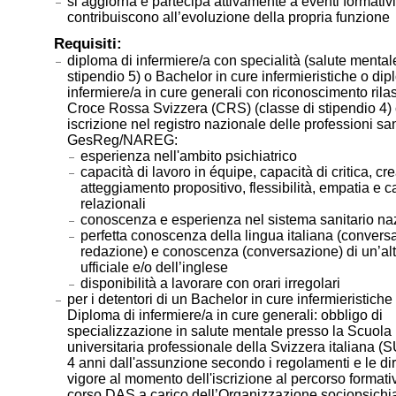
si aggiorna e partecipa attivamente a eventi formativ
contribuiscono all’evoluzione della propria funzione
Requisiti:
diploma di infermiere/a con specialità (salute mentale
stipendio 5) o Bachelor in cure infermieristiche o dip
infermiere/a in cure generali con riconoscimento rilas
Croce Rossa Svizzera (CRS) (classe di stipendio 4)
iscrizione nel registro nazionale delle professioni san
GesReg/NAREG:
esperienza nell'ambito psichiatrico
capacità di lavoro in équipe, capacità di critica, crea
atteggiamento propositivo, flessibilità, empatia e c
relazionali
conoscenza e esperienza nel sistema sanitario na
perfetta conoscenza della lingua italiana (convers
redazione) e conoscenza (conversazione) di un’alt
ufficiale e/o dell’inglese
disponibilità a lavorare con orari irregolari
per i detentori di un Bachelor in cure infermieristiche
Diploma di infermiere/a in cure generali: obbligo di
specializzazione in salute mentale presso la Scuola
universitaria professionale della Svizzera italiana (
4 anni dall'assunzione secondo i regolamenti e le dire
vigore al momento dell'iscrizione al percorso formati
corso DAS a carico dell’Organizzazione sociopsichia