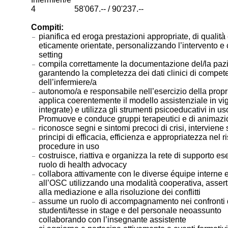
4 58'067.-- / 90'237.--
Compiti:
pianifica ed eroga prestazioni appropriate, di qualità
eticamente orientate, personalizzando l’intervento e 
setting
compila correttamente la documentazione del/la paz
garantendo la completezza dei dati clinici di compe
dell’infermiere/a
autonomo/a e responsabile nell’esercizio della propr
applica coerentemente il modello assistenziale in vi
integrate) e utilizza gli strumenti psicoeducativi in us
Promuove e conduce gruppi terapeutici e di animaz
riconosce segni e sintomi precoci di crisi, interviene
principi di efficacia, efficienza e appropriatezza nel r
procedure in uso
costruisce, riattiva e organizza la rete di supporto e
ruolo di health advocacy
collabora attivamente con le diverse équipe interne 
all’OSC utilizzando una modalità cooperativa, assert
alla mediazione e alla risoluzione dei conflitti
assume un ruolo di accompagnamento nei confronti d
studenti/tesse in stage e del personale neoassunto
collaborando con l’insegnante assistente