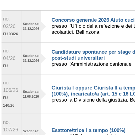
no.
Concorso generale 2026 Aiuto cuc
Scadenza:
presso l’Ufficio della refezione e dei 
02/26
31.12.2026
scolastici, Bellinzona
FU 03/26
no.
Candidature spontanee per stage d
Scadenza:
post-studi universitari
04/26
31.12.2026
presso l'Amministrazione cantonale
FU
no.
Giurista I oppure Giurista II a tem
106/26
Scadenza:
(100%), incaricato/a (art. 15 e 16 
11.08.2026
FU
presso la Divisione della giustizia, B
140/26
no.
107/26
Esattore/trice I a tempo (100%)
Scadenza: