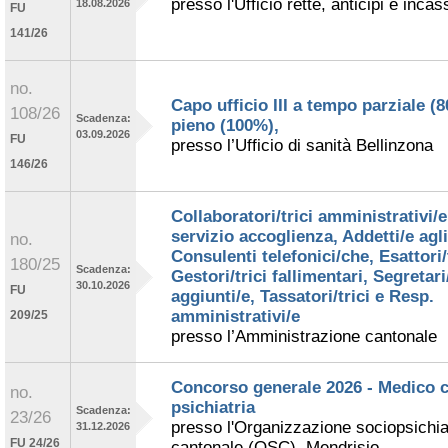
presso l'Ufficio rette, anticipi e incas
18.08.2026
FU
141/26
no.
Capo ufficio III a tempo parziale (
108/26
Scadenza:
pieno (100%),
03.09.2026
FU
presso l’Ufficio di sanità Bellinzona
146/26
Collaboratori/trici amministrativi/e
servizio accoglienza, Addetti/e agli 
no.
Consulenti telefonici/che, Esattori/t
180/25
Scadenza:
Gestori/trici fallimentari, Segretari
30.10.2026
FU
aggiunti/e, Tassatori/trici e Resp.
amministrativi/e
209/25
presso l’Amministrazione cantonale
Concorso generale 2026 - Medico c
no.
psichiatria
Scadenza:
23/26
presso l'Organizzazione sociopsichia
31.12.2026
FU 24/26
cantonale (OSC), Mendrisio