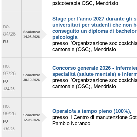
psicoterapia OSC, Mendrisio
Stage per l'anno 2027 durante gli s
universitari per studenti che non 
no.
conseguito un diploma di bachelor
Scadenza:
84/26
psicologia
14.08.2026
FU
presso l’Organizzazione sociopsichia
cantonale (OSC), Mendrisio
no.
Concorso generale 2026 - Infermier
97/26
specialità (salute mentale) e inferm
Scadenza:
presso l’Organizzazione sociopsichia
30.10.2026
FU
cantonale (OSC), Mendrisio
124/26
no.
Operaio/a a tempo pieno (100%),
99/26
Scadenza:
presso il Centro di manutenzione Sot
12.08.2026
FU
Pambio Noranco
130/26