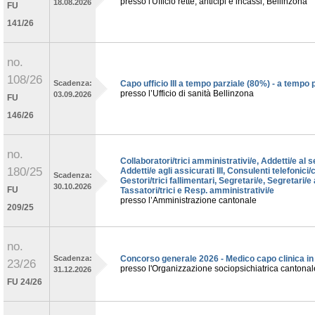
presso l'Ufficio rette, anticipi e incassi, Bellinzona
18.08.2026
FU
141/26
no.
108/26
Scadenza:
Capo ufficio III a tempo parziale (80%) - a tempo 
presso l’Ufficio di sanità Bellinzona
03.09.2026
FU
146/26
no.
Collaboratori/trici amministrativi/e, Addetti/e al 
180/25
Addetti/e agli assicurati III, Consulenti telefonici/c
Scadenza:
Gestori/trici fallimentari, Segretari/e, Segretari/e 
30.10.2026
FU
Tassatori/trici e Resp. amministrativi/e
presso l’Amministrazione cantonale
209/25
no.
Scadenza:
Concorso generale 2026 - Medico capo clinica in 
23/26
presso l'Organizzazione sociopsichiatrica cantona
31.12.2026
FU 24/26