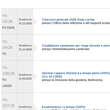
no.
Scadenza:
Concorso generale 2026 Aiuto cucina
02/26
presso l’Ufficio della refezione e dei trasporti scola
31.12.2026
FU 03/26
no.
Scadenza:
Candidature spontanee per stage durante e post-s
04/26
presso l'Amministrazione cantonale
31.12.2026
FU
no.
106/26
Giurista I oppure Giurista II a tempo pieno (100%),
Scadenza:
15 e 16 LORD)
11.08.2026
FU
presso la Divisione della giustizia, Bellinzona
140/26
no.
107/26
Scadenza:
Esattore/trice I a tempo (100%)