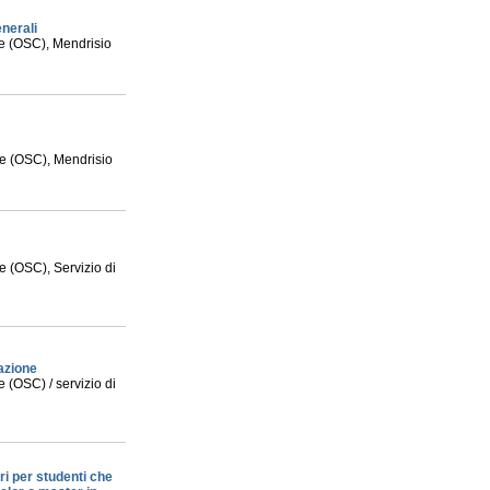
nerali
le (OSC), Mendrisio
le (OSC), Mendrisio
e (OSC), Servizio di
azione
 (OSC) / servizio di
ri per studenti che