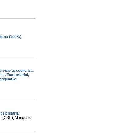
pieno (100%),
servizio accoglienza,
he, Esattori/trici,
aggiunti/e,
psichiatria
le (OSC), Mendrisio