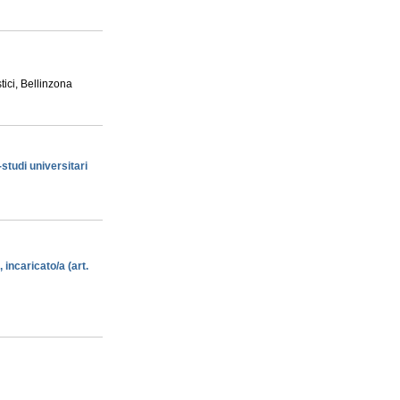
stici, Bellinzona
tudi universitari
 incaricato/a (art.