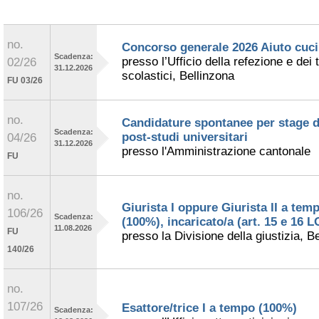
no.
Concorso generale 2026 Aiuto cuc
Scadenza:
presso l’Ufficio della refezione e dei 
02/26
31.12.2026
scolastici, Bellinzona
FU 03/26
no.
Candidature spontanee per stage d
Scadenza:
post-studi universitari
04/26
31.12.2026
presso l'Amministrazione cantonale
FU
no.
Giurista I oppure Giurista II a tem
106/26
Scadenza:
(100%), incaricato/a (art. 15 e 16 
11.08.2026
FU
presso la Divisione della giustizia, B
140/26
no.
107/26
Esattore/trice I a tempo (100%)
Scadenza: