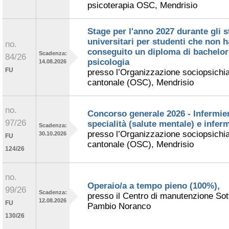
psicoterapia OSC, Mendrisio
Stage per l'anno 2027 durante gli s
universitari per studenti che non 
no.
conseguito un diploma di bachelor
Scadenza:
84/26
psicologia
14.08.2026
FU
presso l’Organizzazione sociopsichia
cantonale (OSC), Mendrisio
no.
Concorso generale 2026 - Infermier
97/26
specialità (salute mentale) e inferm
Scadenza:
presso l’Organizzazione sociopsichia
30.10.2026
FU
cantonale (OSC), Mendrisio
124/26
no.
Operaio/a a tempo pieno (100%),
99/26
Scadenza:
presso il Centro di manutenzione Sot
12.08.2026
FU
Pambio Noranco
130/26