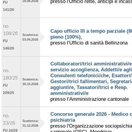
presso l'Ufficio rette, anticipi e incas
18.08.2026
FU
141/26
no.
Capo ufficio III a tempo parziale (
108/26
Scadenza:
pieno (100%),
03.09.2026
FU
presso l’Ufficio di sanità Bellinzona
146/26
Collaboratori/trici amministrativi/e
servizio accoglienza, Addetti/e agli 
no.
Consulenti telefonici/che, Esattori/t
180/25
Scadenza:
Gestori/trici fallimentari, Segretari
30.10.2026
FU
aggiunti/e, Tassatori/trici e Resp.
amministrativi/e
209/25
presso l’Amministrazione cantonale
Concorso generale 2026 - Medico c
no.
psichiatria
Scadenza:
23/26
presso l'Organizzazione sociopsichia
31.12.2026
FU 24/26
cantonale (OSC), Mendrisio