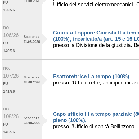
07.08.2026
FU
Ufficio dei servizi elettromeccanici,
138/26
no.
Giurista I oppure Giurista II a tem
106/26
Scadenza:
(100%), incaricato/a (art. 15 e 16 
11.08.2026
FU
presso la Divisione della giustizia, B
140/26
no.
107/26
Esattore/trice I a tempo (100%)
Scadenza:
presso l'Ufficio rette, anticipi e incas
18.08.2026
FU
141/26
no.
Capo ufficio III a tempo parziale (
108/26
Scadenza:
pieno (100%),
03.09.2026
FU
presso l’Ufficio di sanità Bellinzona
146/26