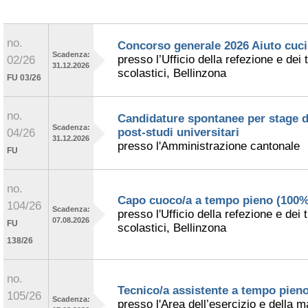
no.
Concorso generale 2026 Aiuto cuc
Scadenza:
presso l’Ufficio della refezione e dei 
02/26
31.12.2026
scolastici, Bellinzona
FU 03/26
no.
Candidature spontanee per stage d
Scadenza:
post-studi universitari
04/26
31.12.2026
presso l'Amministrazione cantonale
FU
no.
Capo cuoco/a a tempo pieno (100%
104/26
Scadenza:
presso l'Ufficio della refezione e dei 
07.08.2026
FU
scolastici, Bellinzona
138/26
no.
Tecnico/a assistente a tempo pien
105/26
Scadenza:
presso l'Area dell’esercizio e della 