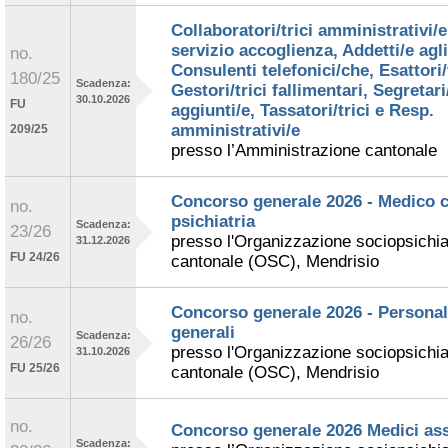
Collaboratori/trici amministrativi/e
servizio accoglienza, Addetti/e agli 
no.
Consulenti telefonici/che, Esattori/t
180/25
Scadenza:
Gestori/trici fallimentari, Segretari
30.10.2026
FU
aggiunti/e, Tassatori/trici e Resp.
amministrativi/e
209/25
presso l’Amministrazione cantonale
Concorso generale 2026 - Medico c
no.
psichiatria
Scadenza:
23/26
presso l'Organizzazione sociopsichia
31.12.2026
FU 24/26
cantonale (OSC), Mendrisio
Concorso generale 2026 - Personale
no.
generali
Scadenza:
26/26
presso l'Organizzazione sociopsichia
31.10.2026
FU 25/26
cantonale (OSC), Mendrisio
no.
Concorso generale 2026 Medici ass
Scadenza: