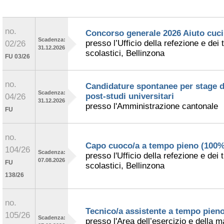
no.
Concorso generale 2026 Aiuto cuc
Scadenza:
presso l’Ufficio della refezione e dei 
02/26
31.12.2026
scolastici, Bellinzona
FU 03/26
no.
Candidature spontanee per stage d
Scadenza:
post-studi universitari
04/26
31.12.2026
presso l'Amministrazione cantonale
FU
no.
Capo cuoco/a a tempo pieno (100%
104/26
Scadenza:
presso l'Ufficio della refezione e dei 
07.08.2026
FU
scolastici, Bellinzona
138/26
no.
Tecnico/a assistente a tempo pien
105/26
Scadenza:
presso l'Area dell’esercizio e della 