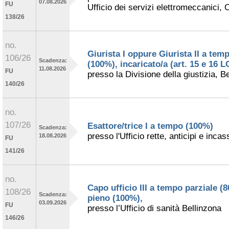
07.08.2026
FU
Ufficio dei servizi elettromeccanici,
138/26
no.
Giurista I oppure Giurista II a tem
106/26
Scadenza:
(100%), incaricato/a (art. 15 e 16 
11.08.2026
FU
presso la Divisione della giustizia, B
140/26
no.
107/26
Esattore/trice I a tempo (100%)
Scadenza:
presso l'Ufficio rette, anticipi e incas
18.08.2026
FU
141/26
no.
Capo ufficio III a tempo parziale (
108/26
Scadenza:
pieno (100%),
03.09.2026
FU
presso l’Ufficio di sanità Bellinzona
146/26