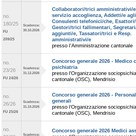
Collaboratori/trici amministrativi/e
servizio accoglienza, Addetti/e agli 
no.
Consulenti telefonici/che, Esattori/t
180/25
Scadenza:
Gestori/trici fallimentari, Segretari
30.10.2026
FU
aggiunti/e, Tassatori/trici e Resp.
amministrativi/e
209/25
presso l’Amministrazione cantonale
Concorso generale 2026 - Medico c
no.
psichiatria
Scadenza:
23/26
presso l'Organizzazione sociopsichia
31.12.2026
FU 24/26
cantonale (OSC), Mendrisio
Concorso generale 2026 - Personale
no.
generali
Scadenza:
26/26
presso l'Organizzazione sociopsichia
31.10.2026
FU 25/26
cantonale (OSC), Mendrisio
no.
Concorso generale 2026 Medici ass
Scadenza: