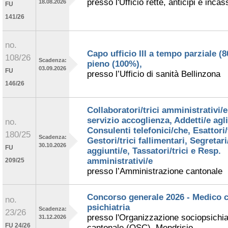
presso l'Ufficio rette, anticipi e incas
18.08.2026
FU
141/26
no.
Capo ufficio III a tempo parziale (
108/26
Scadenza:
pieno (100%),
03.09.2026
FU
presso l’Ufficio di sanità Bellinzona
146/26
Collaboratori/trici amministrativi/e
servizio accoglienza, Addetti/e agli 
no.
Consulenti telefonici/che, Esattori/t
180/25
Scadenza:
Gestori/trici fallimentari, Segretari
30.10.2026
FU
aggiunti/e, Tassatori/trici e Resp.
amministrativi/e
209/25
presso l’Amministrazione cantonale
Concorso generale 2026 - Medico c
no.
psichiatria
Scadenza:
23/26
presso l'Organizzazione sociopsichia
31.12.2026
FU 24/26
cantonale (OSC), Mendrisio