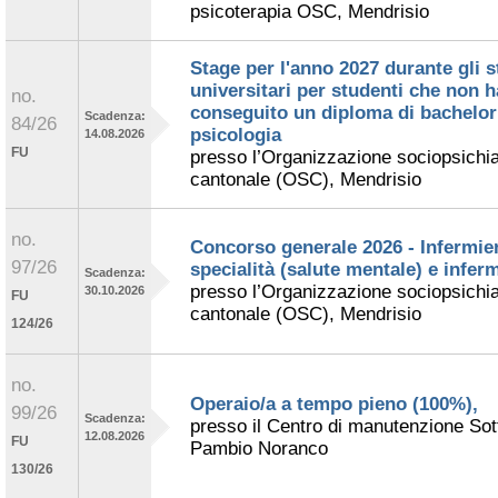
psicoterapia OSC, Mendrisio
Stage per l'anno 2027 durante gli s
universitari per studenti che non 
no.
conseguito un diploma di bachelor
Scadenza:
84/26
psicologia
14.08.2026
FU
presso l’Organizzazione sociopsichia
cantonale (OSC), Mendrisio
no.
Concorso generale 2026 - Infermier
97/26
specialità (salute mentale) e inferm
Scadenza:
presso l’Organizzazione sociopsichia
30.10.2026
FU
cantonale (OSC), Mendrisio
124/26
no.
Operaio/a a tempo pieno (100%),
99/26
Scadenza:
presso il Centro di manutenzione Sot
12.08.2026
FU
Pambio Noranco
130/26