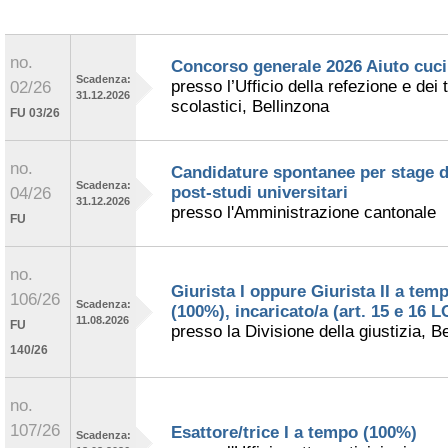
no.
Concorso generale 2026 Aiuto cuc
Scadenza:
presso l’Ufficio della refezione e dei 
02/26
31.12.2026
scolastici, Bellinzona
FU 03/26
no.
Candidature spontanee per stage d
Scadenza:
post-studi universitari
04/26
31.12.2026
presso l'Amministrazione cantonale
FU
no.
Giurista I oppure Giurista II a tem
106/26
Scadenza:
(100%), incaricato/a (art. 15 e 16 
11.08.2026
FU
presso la Divisione della giustizia, B
140/26
no.
107/26
Esattore/trice I a tempo (100%)
Scadenza: