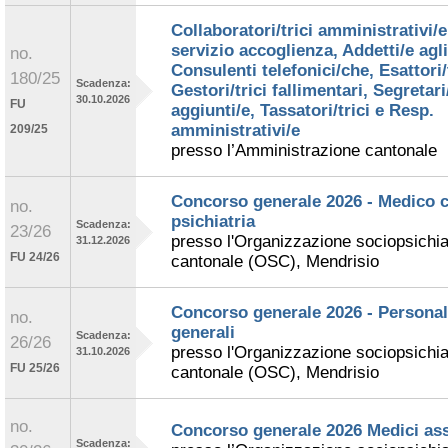
Collaboratori/trici amministrativi/e
servizio accoglienza, Addetti/e agli 
no.
Consulenti telefonici/che, Esattori/t
180/25
Scadenza:
Gestori/trici fallimentari, Segretari
30.10.2026
FU
aggiunti/e, Tassatori/trici e Resp.
amministrativi/e
209/25
presso l’Amministrazione cantonale
Concorso generale 2026 - Medico c
no.
psichiatria
Scadenza:
23/26
presso l'Organizzazione sociopsichia
31.12.2026
FU 24/26
cantonale (OSC), Mendrisio
Concorso generale 2026 - Personale
no.
generali
Scadenza:
26/26
presso l'Organizzazione sociopsichia
31.10.2026
FU 25/26
cantonale (OSC), Mendrisio
no.
Concorso generale 2026 Medici ass
Scadenza: