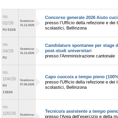
no.
Concorso generale 2026 Aiuto cuc
Scadenza:
presso l’Ufficio della refezione e dei 
02/26
31.12.2026
scolastici, Bellinzona
FU 03/26
no.
Candidature spontanee per stage d
Scadenza:
post-studi universitari
04/26
31.12.2026
presso l'Amministrazione cantonale
FU
no.
Capo cuoco/a a tempo pieno (100%
104/26
Scadenza:
presso l'Ufficio della refezione e dei 
07.08.2026
FU
scolastici, Bellinzona
138/26
no.
Tecnico/a assistente a tempo pien
105/26
Scadenza:
presso l'Area dell’esercizio e della 