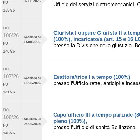
07.08.2026
FU
Ufficio dei servizi elettromeccanici,
138/26
no.
Giurista I oppure Giurista II a tem
106/26
Scadenza:
(100%), incaricato/a (art. 15 e 16 
11.08.2026
FU
presso la Divisione della giustizia, B
140/26
no.
107/26
Esattore/trice I a tempo (100%)
Scadenza:
presso l'Ufficio rette, anticipi e incas
18.08.2026
FU
141/26
no.
Capo ufficio III a tempo parziale (
108/26
Scadenza:
pieno (100%),
03.09.2026
FU
presso l’Ufficio di sanità Bellinzona
146/26