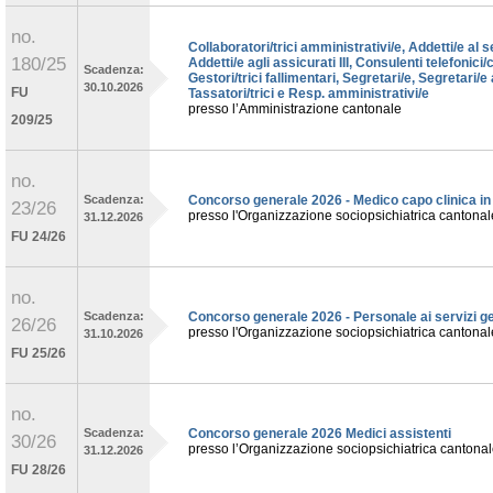
no.
Collaboratori/trici amministrativi/e, Addetti/e al 
180/25
Addetti/e agli assicurati III, Consulenti telefonici/c
Scadenza:
Gestori/trici fallimentari, Segretari/e, Segretari/e 
30.10.2026
FU
Tassatori/trici e Resp. amministrativi/e
presso l’Amministrazione cantonale
209/25
no.
Scadenza:
Concorso generale 2026 - Medico capo clinica in 
23/26
presso l'Organizzazione sociopsichiatrica cantona
31.12.2026
FU 24/26
no.
Scadenza:
Concorso generale 2026 - Personale ai servizi ge
26/26
presso l'Organizzazione sociopsichiatrica cantona
31.10.2026
FU 25/26
no.
Scadenza:
Concorso generale 2026 Medici assistenti
30/26
presso l’Organizzazione sociopsichiatrica cantona
31.12.2026
FU 28/26