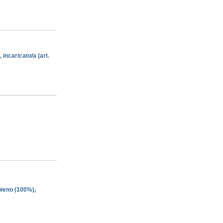
 incaricato/a (art.
pieno (100%),