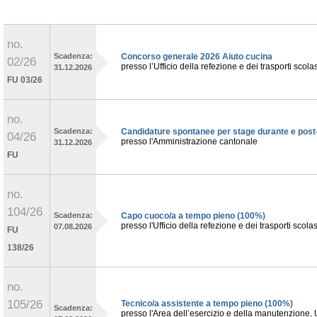
no.
Scadenza:
Concorso generale 2026 Aiuto cucina
02/26
presso l’Ufficio della refezione e dei trasporti scola
31.12.2026
FU 03/26
no.
Scadenza:
Candidature spontanee per stage durante e post-s
04/26
presso l'Amministrazione cantonale
31.12.2026
FU
no.
104/26
Scadenza:
Capo cuoco/a a tempo pieno (100%)
presso l'Ufficio della refezione e dei trasporti scolas
07.08.2026
FU
138/26
no.
105/26
Tecnico/a assistente a tempo pieno (100%)
Scadenza:
presso l'Area dell’esercizio e della manutenzione, Uf