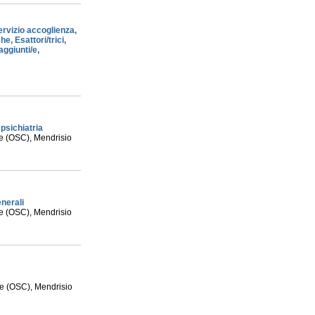
servizio accoglienza,
he, Esattori/trici,
aggiunti/e,
psichiatria
le (OSC), Mendrisio
nerali
le (OSC), Mendrisio
le (OSC), Mendrisio