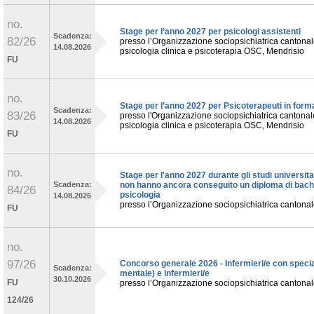
no.
Stage per l’anno 2027 per psicologi assistenti
Scadenza:
82/26
presso l’Organizzazione sociopsichiatrica cantonal
14.08.2026
psicologia clinica e psicoterapia OSC, Mendrisio
FU
no.
Stage per l’anno 2027 per Psicoterapeuti in form
Scadenza:
83/26
presso l'Organizzazione sociopsichiatrica cantonale
14.08.2026
psicologia clinica e psicoterapia OSC, Mendrisio
FU
no.
Stage per l'anno 2027 durante gli studi universita
Scadenza:
non hanno ancora conseguito un diploma di bach
84/26
psicologia
14.08.2026
presso l’Organizzazione sociopsichiatrica cantona
FU
no.
97/26
Concorso generale 2026 - Infermieri/e con special
Scadenza:
mentale) e infermieri/e
30.10.2026
FU
presso l’Organizzazione sociopsichiatrica cantona
124/26