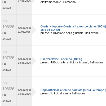
07.08.2026
FU
elettromeccanici, Camorino
138/26
no.
106/26
Giurista I oppure Giurista II a tempo pieno (100%),
Scadenza:
15 e 16 LORD)
11.08.2026
FU
presso la Divisione della giustizia, Bellinzona
140/26
no.
107/26
Scadenza:
Esattore/trice I a tempo (100%)
presso l'Ufficio rette, anticipi e incassi, Bellinzona
18.08.2026
FU
141/26
no.
108/26
Scadenza:
Capo ufficio III a tempo parziale (80%) - a tempo 
presso l’Ufficio di sanità Bellinzona
03.09.2026
FU
146/26